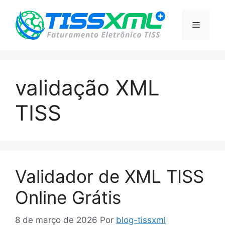
Pular
para
Menu
o
conteúdo
validação XML
TISS
Validador de XML TISS
Online Grátis
8 de março de 2026
Por
blog-tissxml