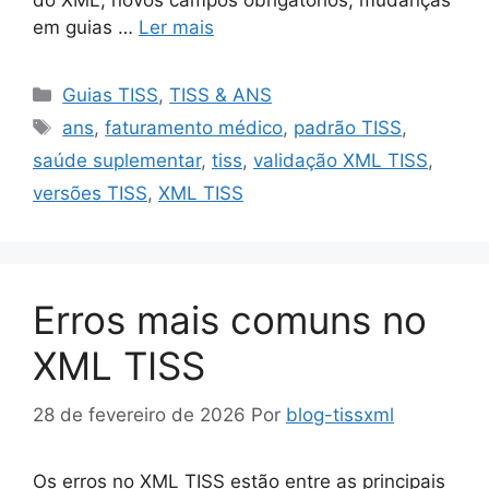
do XML, novos campos obrigatórios, mudanças
em guias …
Ler mais
Categorias
Guias TISS
,
TISS & ANS
Tags
ans
,
faturamento médico
,
padrão TISS
,
saúde suplementar
,
tiss
,
validação XML TISS
,
versões TISS
,
XML TISS
Erros mais comuns no
XML TISS
28 de fevereiro de 2026
Por
blog-tissxml
Os erros no XML TISS estão entre as principais