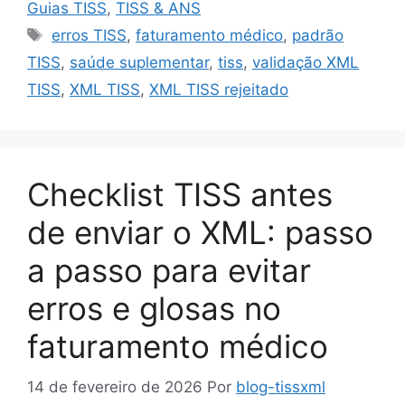
Guias TISS
,
TISS & ANS
Tags
erros TISS
,
faturamento médico
,
padrão
TISS
,
saúde suplementar
,
tiss
,
validação XML
TISS
,
XML TISS
,
XML TISS rejeitado
Checklist TISS antes
de enviar o XML: passo
a passo para evitar
erros e glosas no
faturamento médico
14 de fevereiro de 2026
Por
blog-tissxml