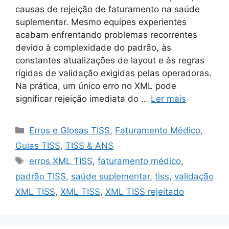
causas de rejeição de faturamento na saúde
suplementar. Mesmo equipes experientes
acabam enfrentando problemas recorrentes
devido à complexidade do padrão, às
constantes atualizações de layout e às regras
rígidas de validação exigidas pelas operadoras.
Na prática, um único erro no XML pode
significar rejeição imediata do …
Ler mais
Categorias
Erros e Glosas TISS
,
Faturamento Médico
,
Guias TISS
,
TISS & ANS
Tags
erros XML TISS
,
faturamento médico
,
padrão TISS
,
saúde suplementar
,
tiss
,
validação
XML TISS
,
XML TISS
,
XML TISS rejeitado