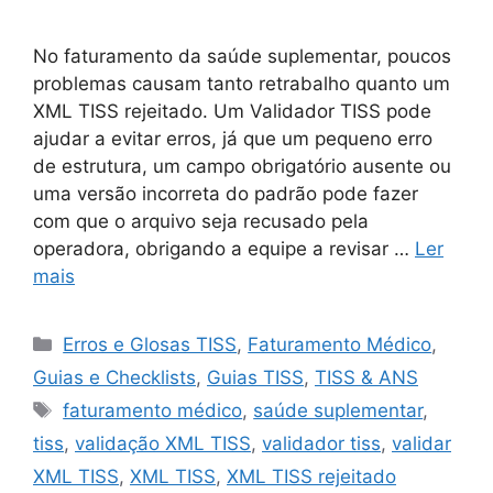
No faturamento da saúde suplementar, poucos
problemas causam tanto retrabalho quanto um
XML TISS rejeitado. Um Validador TISS pode
ajudar a evitar erros, já que um pequeno erro
de estrutura, um campo obrigatório ausente ou
uma versão incorreta do padrão pode fazer
com que o arquivo seja recusado pela
operadora, obrigando a equipe a revisar …
Ler
mais
Categorias
Erros e Glosas TISS
,
Faturamento Médico
,
Guias e Checklists
,
Guias TISS
,
TISS & ANS
Tags
faturamento médico
,
saúde suplementar
,
tiss
,
validação XML TISS
,
validador tiss
,
validar
XML TISS
,
XML TISS
,
XML TISS rejeitado