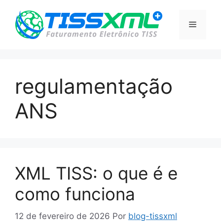
Pular
para
Menu
o
conteúdo
regulamentação
ANS
XML TISS: o que é e
como funciona
12 de fevereiro de 2026
Por
blog-tissxml