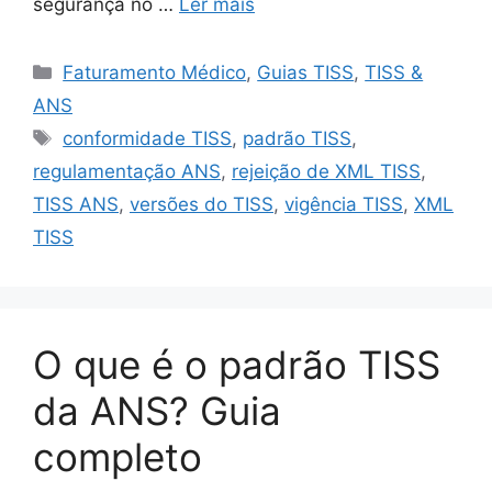
segurança no …
Ler mais
Categorias
Faturamento Médico
,
Guias TISS
,
TISS &
ANS
Tags
conformidade TISS
,
padrão TISS
,
regulamentação ANS
,
rejeição de XML TISS
,
TISS ANS
,
versões do TISS
,
vigência TISS
,
XML
TISS
O que é o padrão TISS
da ANS? Guia
completo