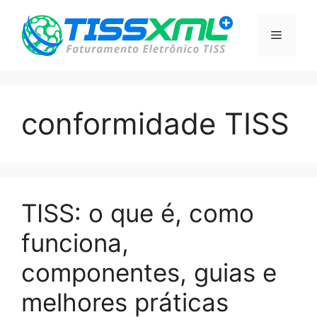
Pular
para
Menu
o
conteúdo
conformidade TISS
TISS: o que é, como
funciona,
componentes, guias e
melhores práticas