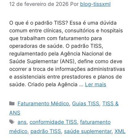
12 de fevereiro de 2026
Por
blog-tissxml
O que é o padrão TISS? Essa é uma dúvida
comum entre clínicas, consultórios e hospitais
que trabalham com faturamento para
operadoras de saúde. O padrão TISS,
regulamentado pela Agência Nacional de
Saúde Suplementar (ANS), define como deve
ocorrer a troca de informações administrativas
e assistenciais entre prestadores e planos de
saúde. Criado pela Agência …
Ler mais
Categorias
Faturamento Médico
,
Guias TISS
,
TISS &
ANS
Tags
ans
,
conformidade TISS
,
faturamento
médico
,
padrão TISS
,
saúde suplementar
,
XML