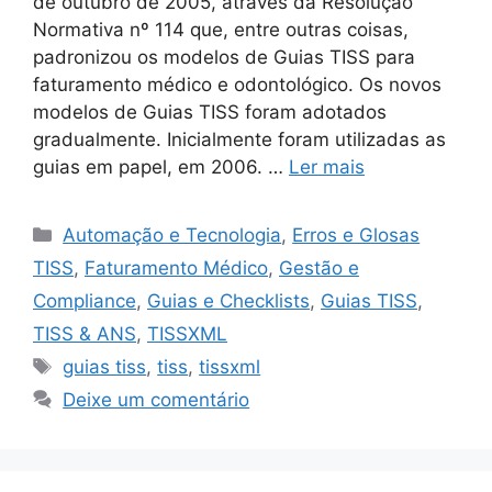
de outubro de 2005, através da Resolução
Normativa nº 114 que, entre outras coisas,
padronizou os modelos de Guias TISS para
faturamento médico e odontológico. Os novos
modelos de Guias TISS foram adotados
gradualmente. Inicialmente foram utilizadas as
guias em papel, em 2006. …
Ler mais
Categorias
Automação e Tecnologia
,
Erros e Glosas
TISS
,
Faturamento Médico
,
Gestão e
Compliance
,
Guias e Checklists
,
Guias TISS
,
TISS & ANS
,
TISSXML
Tags
guias tiss
,
tiss
,
tissxml
Deixe um comentário